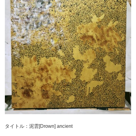
タイトル：泥雲[Drown] ancient