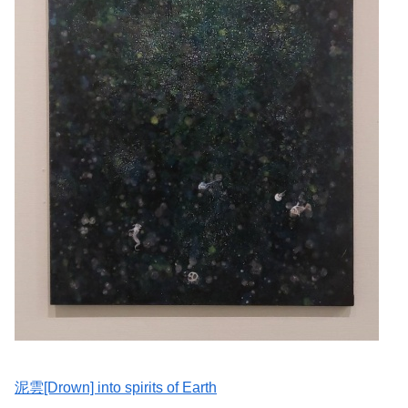
泥雲[Drown] into spirits of Earth