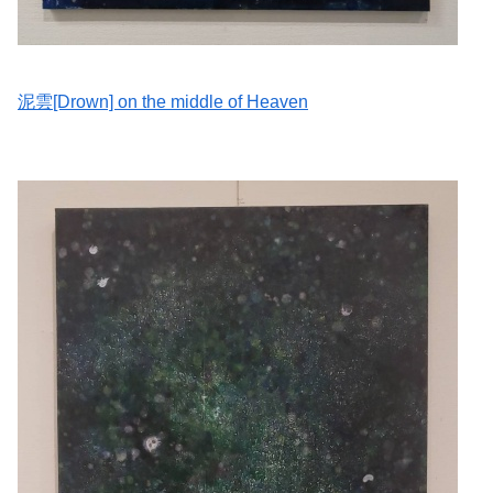
泥雲[Drown] on the middle of Heaven