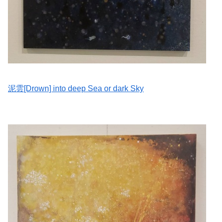
泥雲[Drown] into deep Sea or dark Sky