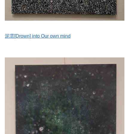
泥雲[Drown] into Our own mind