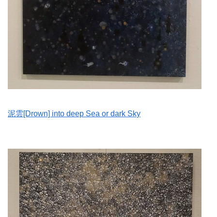
泥雲[Drown] into deep Sea or dark Sky